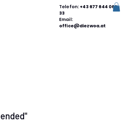
Telefon:
+43 677 644 069
33
Email:
office@diezwoa.at
lended"