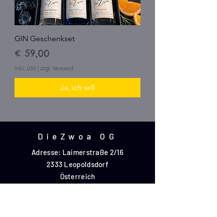
GIN Geschenkset
Preis
€ 59,00
inkl. USt
|
zzgl. Versand
Ja, ich will
DieZwoa OG
Adresse: Laimerstraße 2/16
2333 Leopoldsdorf
Österreich
Tel.:
+43 (0) 677 644 069 33
E-Mail:
office@diezwoa.at