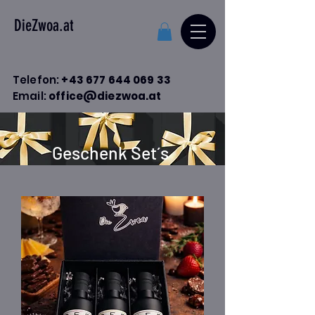
DieZwoa.at
Telefon:
+43 677 644 069 33
Email:
office@diezwoa.at
Geschenk Set´s