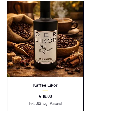
Kaffee Likör
Preis
€ 16,00
inkl. USt
|
zzgl. Versand